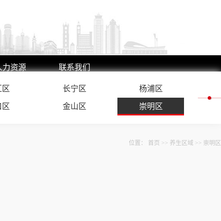
人力资源
联系我们
汇区
人才理念
联系方式
长宁区
杨浦区
人才招聘
在线留言
口区
金山区
崇明区
位置：
首页
>>
养生区域
>>
崇明区