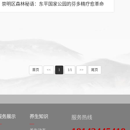
崇明区森林秘语：东平国家公园的芬多精疗愈革命
首页
<<
1
1/1
>>
尾页
服务展示
养生知识
服务热线