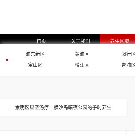
首页
关于我们
养生区域
浦东新区
公司简介
黄浦区
浦东新区
闵行
企业文化
黄浦区
宝山区
松江区
青浦
预约流程
闵行区
团队展示
静安区
嘉定区
徐汇区
崇明区星空汤疗：横沙岛暗夜公园的子时养生
长宁区
杨浦区