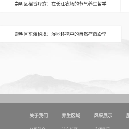
宝山区
崇明区稻香疗愈：在长江农场的节气养生哲学
松江区
青浦区
普陀区
崇明区东滩秘境：湿地怀抱中的自然疗愈殿堂
奉贤区
虹口区
金山区
崇明区
关于我们
养生区域
风采展示