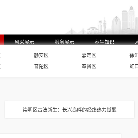
风采展示
服务展示
养生知识
区
艺师风采
静安区
嘉定区
养生动态
徐
环境展示
行业动态
区
普陀区
奉贤区
虹
崇明区古法新生：长兴岛畔的经络热力觉醒