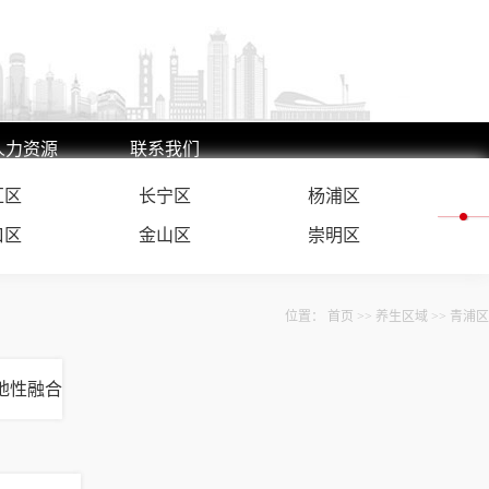
人力资源
联系我们
汇区
人才理念
联系方式
长宁区
杨浦区
人才招聘
在线留言
口区
金山区
崇明区
位置：
首页
>>
养生区域
>>
青浦区
地性融合