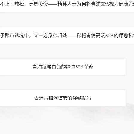
宝山区
不止于放松，更是投资——精英人士为何将青浦SPA视为健康管
松江区
青浦区
普陀区
于都市谧境中，寻一方身心归处——探秘青浦高端SPA的疗愈哲
奉贤区
虹口区
金山区
青浦新城白领的绿肺SPA革命
崇明区
青浦古镇河道旁的经络航行