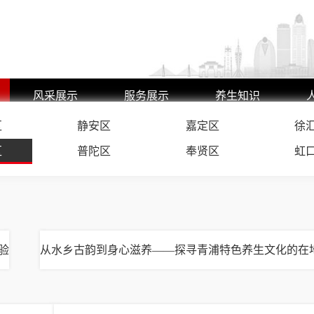
风采展示
服务展示
养生知识
区
艺师风采
静安区
嘉定区
养生动态
徐
环境展示
行业动态
区
普陀区
奉贤区
虹
验
从水乡古韵到身心滋养——探寻青浦特色养生文化的在