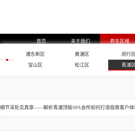
首页
关于我们
养生区域
浦东新区
公司简介
黄浦区
浦东新区
闵行
企业文化
黄浦区
宝山区
松江区
青浦
预约流程
闵行区
团队展示
静安区
嘉定区
徐汇区
细节深处见真章——解析青浦顶级SPA会所如何打造极致客户体
长宁区
杨浦区