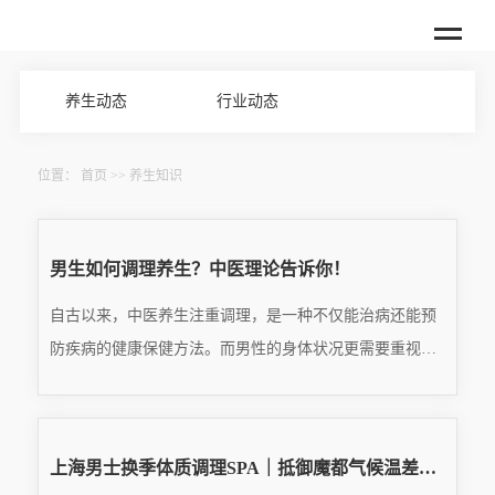
养生动态
行业动态
位置：
首页
>>
养生知识
男生如何调理养生？中医理论告诉你！
自古以来，中医养生注重调理，是一种不仅能治病还能预
防疾病的健康保健方法。而男性的身体状况更需要重视养
生，那么如何通过中医理论来调理呢？下面让我们一起来
READ MORE
了解。一、饮食调养饮食是男性养生中最为重要的方面，
···
2025.08.04
上海男士换季体质调理SPA｜抵御魔都气候温差，改善换季乏力免疫下滑