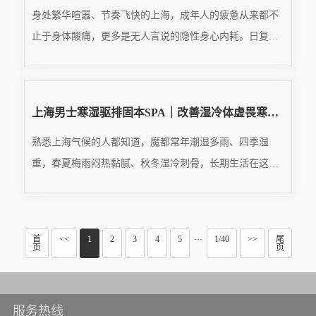
身处繁华喧嚣、节奏飞快的上海，成年人的疲惫从来都不
止于身体酸痛，更多是无人言说的隐性身心内耗。日复一
日的工作压力、人情世故、生活琐碎、责任担当，让都市
READ MORE
男士常年处于负重前行的状态，白天扮演职场精英、家庭
···
2026.07.06
上海男士寒湿驱排固本SPA｜改善湿冷体虚畏寒，筑牢身体元气根基
熟悉上海气候的人都知道，魔都常年潮湿多雨、四季湿
重，春夏梅雨闷热黏腻、秋冬湿冷刺骨，长期生活在这样
的环境中，男士身体极易堆积寒湿、损耗阳气。再加上都
READ MORE
市男士常年久坐少动、熬夜透支、频繁吹空调、饮食生冷
油···
2026.07.06
首
<<
1
2
3
4
5
1/40
>>
尾
···
页
页
服务热线