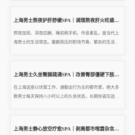
READ MORE
动爱好者都面临同一个问题：运动后没有专业放松、不懂
···
2026.08.03
上海男士熬夜护肝舒缓SPA｜调理熬夜肝火旺盛，平复烦躁失眠体虚疲惫
熬夜加班、深夜应酬、睡前刷手机、作息紊乱，是当代上
海男士的生活常态。魔都高压的职场节奏、繁杂的生活琐
事，让无数男士被迫透支睡眠、损耗身体，长期熬夜、昼
READ MORE
夜颠倒，最先损伤的就是肝脏代谢功能。中医有言，肝主
···
2026.08.03
上海男士久坐臀腿疏通SPA｜改善臀部僵硬下肢淤堵，解决久坐发麻双腿沉重
在上海这座以伏案工作、通勤出行为主的都市里，绝大多
数男士每天保持八小时以上的久坐状态，长期坐姿压迫、
翘腿久坐、缺乏下肢活动，让臀部、大腿、胯部成为最容
READ MORE
易被忽视却劳损最严重的身体部位。很多人只关注肩颈腰
···
2026.08.03
上海男士静心放空疗愈SPA｜剥离都市喧嚣杂念，治愈成年人隐性身心疲惫