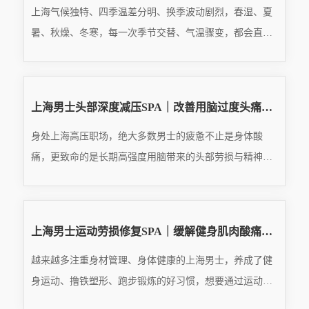
上海气候独特、四季温差分明、换季波动剧烈，春湿、夏
暑、秋燥、冬寒，每一次季节交替、气温骤变，都会直接
冲击人体免疫力与体质状态。对于常年久坐少动、作息紊
READ MORE
乱、身体透支的都市男士来说，自身代谢能力、免疫调节
···
2026.08.03
上海男士头部深度减压SPA｜改善用脑过度头痛、头昏脑涨、精神萎靡
身处上海高压职场，绝大多数男士的疲惫不止是身体酸
痛，更致命的是长期高强度用脑带来的头部劳损与精神透
支。日常高频开会、文案策划、商务谈判、数据分析、熬
READ MORE
夜复盘，让大脑全天处于高速运转、持续紧绷的状态，长
期···
2026.08.03
上海男士运动劳损修复SPA｜缓解健身肌肉酸痛、筋膜僵硬、运动代偿损伤
越来越多注重身材管理、身体健康的上海男士，养成了健
身运动、撸铁塑形、跑步锻炼的好习惯，想要通过运动摆
脱亚健康、塑造挺拔体态、提升身体素质。但绝大多数运