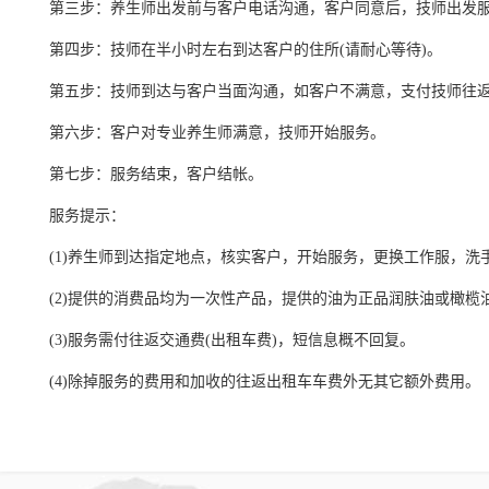
第三步：养生师出发前与客户电话沟通，客户同意后，技师出发
宝山区
第四步：技师在半小时左右到达客户的住所(请耐心等待)。
松江区
青浦区
第五步：技师到达与客户当面沟通，如客户不满意，支付技师往返
普陀区
第六步：客户对专业养生师满意，技师开始服务。
奉贤区
第七步：服务结束，客户结帐。
虹口区
服务提示：
金山区
(1)养生师到达指定地点，核实客户，开始服务，更换工作服，洗
崇明区
(2)提供的消费品均为一次性产品，提供的油为正品润肤油或橄榄油
(3)服务需付往返交通费(出租车费)，短信息概不回复。
(4)除掉服务的费用和加收的往返出租车车费外无其它额外费用。