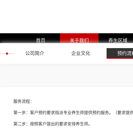
首页
关于我们
养生区域
公司简介
公司简介
企业文化
浦东新区
预约流
企业文化
黄浦区
预约流程
闵行区
团队展示
静安区
嘉定区
服务流程：
徐汇区
第一步：客户预约要求指派专业养生师提供预约服务。（要求提
长宁区
第二步：按照客户提出的要求安排养生师。
杨浦区