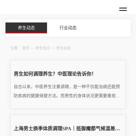
养生动态
行业动态
位置：
首页
>>
养生知识
>>
养生动态
男生如何调理养生？中医理论告诉你！
自古以来，中医养生注重调理，是一种不仅能治病还能预
防疾病的健康保健方法。而男性的身体状况更需要重视养
生，那么如何通过中医理论来调理呢？下面让我们一起来
READ MORE
了解。一、饮食调养饮食是男性养生中最为重要的方面，
···
2025.08.04
上海男士换季体质调理SPA｜抵御魔都气候温差，改善换季乏力免疫下滑