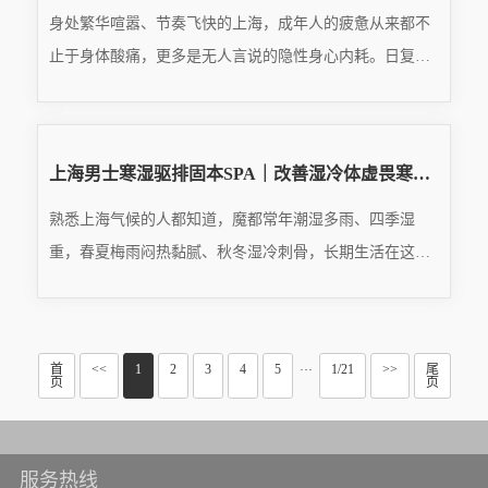
身处繁华喧嚣、节奏飞快的上海，成年人的疲惫从来都不
止于身体酸痛，更多是无人言说的隐性身心内耗。日复一
日的工作压力、人情世故、生活琐碎、责任担当，让都市
READ MORE
男士常年处于负重前行的状态，白天扮演职场精英、家庭
···
2026.07.06
上海男士寒湿驱排固本SPA｜改善湿冷体虚畏寒，筑牢身体元气根基
熟悉上海气候的人都知道，魔都常年潮湿多雨、四季湿
重，春夏梅雨闷热黏腻、秋冬湿冷刺骨，长期生活在这样
的环境中，男士身体极易堆积寒湿、损耗阳气。再加上都
READ MORE
市男士常年久坐少动、熬夜透支、频繁吹空调、饮食生冷
油···
2026.07.06
首
<<
1
2
3
4
5
1/21
>>
尾
···
页
页
服务热线