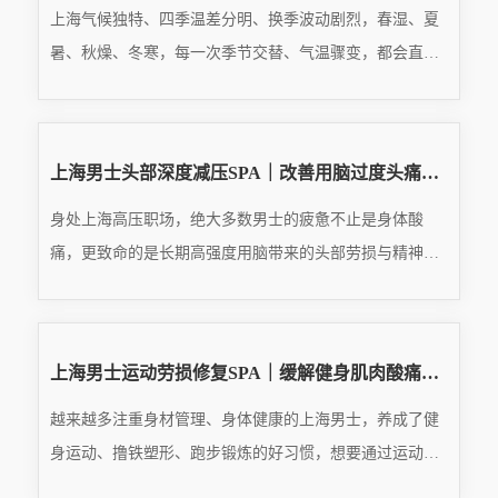
上海气候独特、四季温差分明、换季波动剧烈，春湿、夏
暑、秋燥、冬寒，每一次季节交替、气温骤变，都会直接
冲击人体免疫力与体质状态。对于常年久坐少动、作息紊
READ MORE
乱、身体透支的都市男士来说，自身代谢能力、免疫调节
···
2026.08.03
上海男士头部深度减压SPA｜改善用脑过度头痛、头昏脑涨、精神萎靡
身处上海高压职场，绝大多数男士的疲惫不止是身体酸
痛，更致命的是长期高强度用脑带来的头部劳损与精神透
支。日常高频开会、文案策划、商务谈判、数据分析、熬
READ MORE
夜复盘，让大脑全天处于高速运转、持续紧绷的状态，长
期···
2026.08.03
上海男士运动劳损修复SPA｜缓解健身肌肉酸痛、筋膜僵硬、运动代偿损伤
越来越多注重身材管理、身体健康的上海男士，养成了健
身运动、撸铁塑形、跑步锻炼的好习惯，想要通过运动摆
脱亚健康、塑造挺拔体态、提升身体素质。但绝大多数运