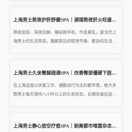
READ MORE
动爱好者都面临同一个问题：运动后没有专业放松、不懂
···
2026.08.03
上海男士熬夜护肝舒缓SPA｜调理熬夜肝火旺盛，平复烦躁失眠体虚疲惫
熬夜加班、深夜应酬、睡前刷手机、作息紊乱，是当代上
海男士的生活常态。魔都高压的职场节奏、繁杂的生活琐
事，让无数男士被迫透支睡眠、损耗身体，长期熬夜、昼
READ MORE
夜颠倒，最先损伤的就是肝脏代谢功能。中医有言，肝主
···
2026.08.03
上海男士久坐臀腿疏通SPA｜改善臀部僵硬下肢淤堵，解决久坐发麻双腿沉重
在上海这座以伏案工作、通勤出行为主的都市里，绝大多
数男士每天保持八小时以上的久坐状态，长期坐姿压迫、
翘腿久坐、缺乏下肢活动，让臀部、大腿、胯部成为最容
READ MORE
易被忽视却劳损最严重的身体部位。很多人只关注肩颈腰
···
2026.08.03
上海男士静心放空疗愈SPA｜剥离都市喧嚣杂念，治愈成年人隐性身心疲惫