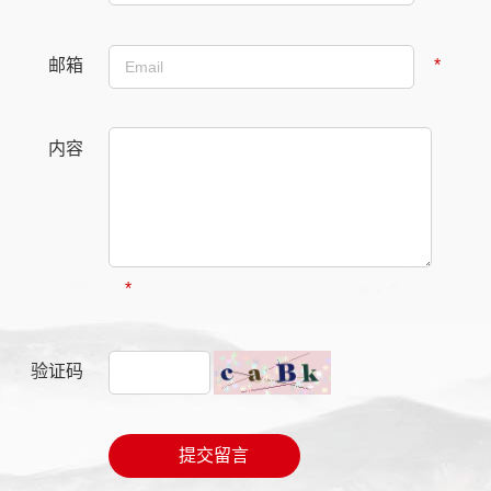
邮箱
*
内容
*
验证码