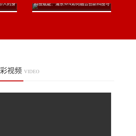
市人的身
科技赋能：浦东SPA如何融合创新科技与
文化
传统技艺
彩视频
VIDEO