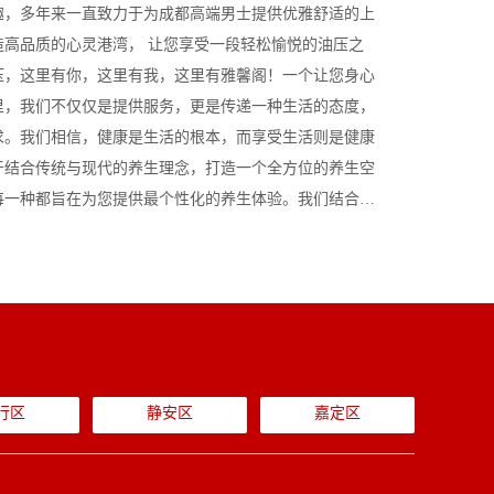
趣，多年来一直致力于为成都高端男士提供优雅舒适的上
造高品质的心灵港湾， 让您享受一段轻松愉悦的油压之
压，这里有你，这里有我，这里有雅馨阁！一个让您身心
里，我们不仅仅是提供服务，更是传递一种生活的态度，
求。我们相信，健康是生活的根本，而享受生活则是健康
于结合传统与现代的养生理念，打造一个全方位的养生空
每一种都旨在为您提供最个性化的养生体验。我们结合了
行区
静安区
嘉定区