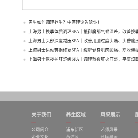
男生如何调理养生？中医理论告诉你！
上海男士换季体质调理SPA｜抵御魔都气候温差，改善换
上海男士头部深度减压SPA｜改善用脑过度头痛、头昏脑
上海男士运动劳损修复SPA｜缓解健身肌肉酸痛、筋膜僵
上海男士熬夜护肝舒缓SPA｜调理熬夜肝火旺盛，平复烦
关于我们
养生区域
风采展示
公司简介
浦东新区
艺师风采
企业文化
黄浦区
环境展示