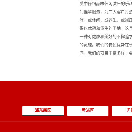
受中仔细品味休闲减压的乐
门推拿服务，为广大客户打
旅。或休闲、或养生、或减
得以休憩和重生的圣地。这
一种对健康和美好的不懈追
的灵魂。我们的特色优势在
间。我们的项目丰富多样，
多种天...
浦东新区
黄浦区
闵