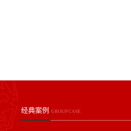
宝山区
松江区
青浦区
普陀区
奉贤区
虹口区
金山区
崇明区
经典案例
GROUP CASE