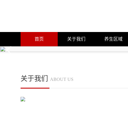
首页
关于我们
养生区域
公司简介
浦东新区
企业文化
黄浦区
预约流程
闵行区
关于我们
ABOUT US
团队展示
静安区
嘉定区
徐汇区
长宁区
杨浦区