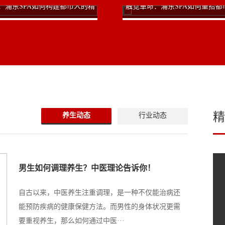
：浦东SPA如何构建都市人的精
触觉革命：浦东SPA如何重拾都
神避风港
体感知
精
养生动态
行业动态
男生如何调理养生？中医理论告诉你！
自古以来，中医养生注重调理，是一种不仅能治病还
能预防疾病的健康保健方法。而男性的身体状况更需
要重视养生，那么如何通过中医···