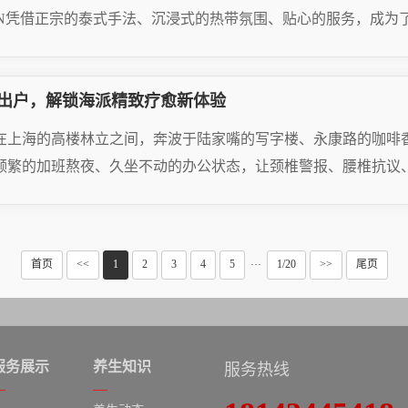
NN凭借正宗的泰式手法、沉浸式的热带氛围、贴心的服务，成为了无
AD MORE
出户，解锁海派精致疗愈新体验
26.05.07
在上海的高楼林立之间，奔波于陆家嘴的写字楼、永康路的咖啡香
频繁的加班熬夜、久坐不动的办公状态，让颈椎警报、腰椎抗议、
AD MORE
26.05.07
首页
<<
1
2
3
4
5
1/20
>>
尾页
···
服务展示
养生知识
服务热线