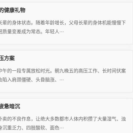
的健康礼物
长辈的身体状态。随着年龄增长，父母长辈的身体机能慢慢下
质量变差成为常态。年轻人···
压方案
中午的一段专属放松时光。朝九晚五的高压工作、长时间伏案
陷入肩颈僵硬、头昏脑涨、···
疲惫暗沉
外卖的不良作息，让绝大多数都市人体内积攒了大量湿气、浊
沉重乏力、四肢酸软、面色···