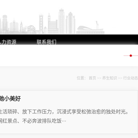
人力资源
联系我们
人才理念
联系方式
人才招聘
在线留言
位置：
首页
>>
养生知识
>>
行业动态
弛小美好
生活琐碎、放下工作压力，沉浸式享受松弛治愈的独处时光。
红景点、不必奔波排队吃饭···