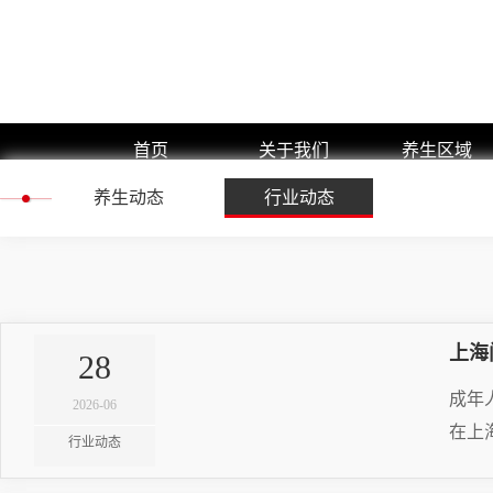
首页
关于我们
养生区域
养生动态
公司简介
行业动态
浦东新区
企业文化
黄浦区
预约流程
闵行区
团队展示
静安区
嘉定区
上海
28
徐汇区
成年
2026-06
长宁区
在上
行业动态
杨浦区
RE