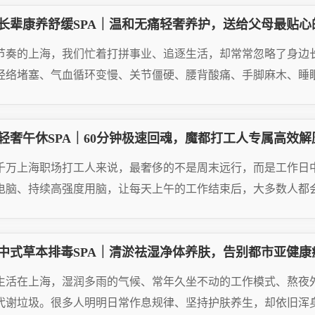
长辈康养舒缓SPA｜温和无痛轻奢养护，送给父母最贴心
26.06.28
节奏的上海，我们忙着打拼事业、追逐生活，却常常忽略了身边
经络堵塞、气血循环变慢、关节僵硬、腰背酸痛、手脚麻木、睡眠
AD MORE
轻奢午休SPA｜60分钟极速回魂，魔都打工人专属高效解
26.06.28
千万上海职场打工人来说，最奢侈的不是周末远行，而是工作日
电脑、持续高强度用脑，让每天上午的工作结束后，大多数人都会
AD MORE
中式草本排毒SPA｜清淤祛湿净体养肤，告别都市亚健康
26.06.28
生活在上海，湿润多雨的气候、常年久坐不动的工作模式、熬夜
代谢垃圾。很多人明明日常作息规律、坚持护肤养生，却依旧浑身