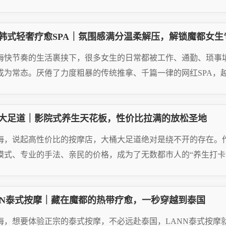
AD MORE
韩式轻奢疗愈SPA｜氛围感满分温柔解压，解锁魔都女生
26.06.28
海快节奏的生活裹挟下，很多女生的日常都被工作、通勤、琐事
成为常态。厌倦了力度粗暴的传统推拿、千篇一律的网红SPA，越
AD MORE
大足道｜影院式养生天花板，性价比拉满的放松圣地
26.06.28
海，说起高性价比的按摩店，大桶大足道绝对是绕不开的存在。作
模式、专业的手法、亲民的价格，成为了无数都市人的“养生打卡地
AD MORE
NN泰式按摩｜藏在魔都的热带疗愈，一秒穿越到泰国
26.05.07
海，想要体验正宗的泰式按摩，不必远赴泰国，LANN泰式按摩