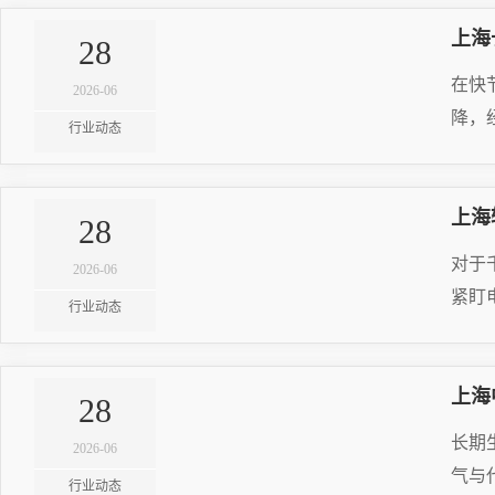
宝山区
上海
28
松江区
20
在快
青浦区
2026-06
降，
普陀区
行业动态
奉贤区
RE
虹口区
上海
28
20
金山区
对于
2026-06
崇明区
紧盯
行业动态
RE
上海
28
20
长期
2026-06
气与
行业动态