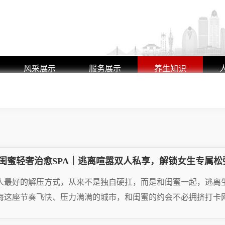
风采展示
服务展示
养生知识
艺师风采
养生动态
环境展示
行业动态
闺蜜轻奢治愈SPA｜逃离喧嚣双人私享，解锁女生专属松
人最好的解压方式，从来不是独自硬扛，而是和闺蜜一起，逃离
海这座节奏飞快、压力满满的城市，和闺蜜的约会不必拥挤打卡网
AD MORE