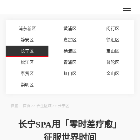
浦东新区
黄浦区
闵行区
静安区
嘉定区
徐汇区
长宁区
杨浦区
宝山区
松江区
青浦区
普陀区
奉贤区
虹口区
金山区
崇明区
位置：
首页
>>
养生区域
>>
长宁区
长宁SPA用「零时差疗愈」
征服世界时间