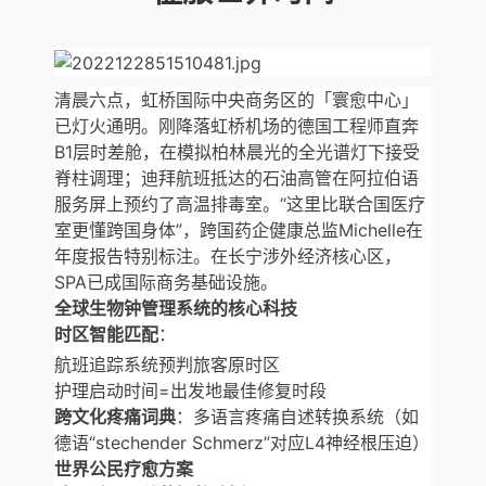
清晨六点，虹桥国际中央商务区的「寰愈中心」
已灯火通明。刚降落虹桥机场的德国工程师直奔
B1层时差舱，在模拟柏林晨光的全光谱灯下接受
脊柱调理；迪拜航班抵达的石油高管在阿拉伯语
服务屏上预约了高温排毒室。“这里比联合国医疗
室更懂跨国身体”，跨国药企健康总监Michelle在
年度报告特别标注。在长宁涉外经济核心区，
SPA已成国际商务基础设施。
全球生物钟管理系统的核心科技
时区智能匹配
：
航班追踪系统预判旅客原时区
护理启动时间=出发地最佳修复时段
跨文化疼痛词典
：多语言疼痛自述转换系统（如
德语“stechender Schmerz”对应L4神经根压迫）
世界公民疗愈方案