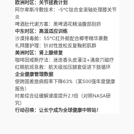
欧洲时区：关节拯救计划
阿尔卑斯冷敷技术：-5℃钛合金滚轴处理膝关节
炎
啤酒肚代谢方案：黑啤酒花精油腹部刮痧
中东时区：高温适应训练
沙漠排毒舱：55℃红外舱配合椰枣精华裹敷
礼拜腰护理：针对性放松反复鞠躬肌群
美洲时区：肾上腺修复
咖啡因戒断疗法：迷迭香头皮灌注+涌泉穴磁疗
红眼航班急救：航天级加压腿套促进下肢循环
企业健康管理数据
使跨国差旅病假率下降63%（某500强年度健康
报告）
时差综合征缓解速度提升2.1倍（对照NASA研
究）
行动召唤：让长宁成为全球健康中转站！