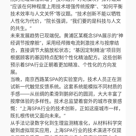
“应该在何种程度上用技术增强传统按摩”、“如何平衡
技术效率与人文关怀”等议题。“技术创新不能以牺牲
人性化为代价，”院长强调，“我们要的是科技与人文
的共生。”
未来发展趋势已现端倪。黄浦区某概念SPA展示的“神
经调节按摩舱”，采用经颅微电流刺激技术与按摩结
合，直接调节大脑放松状态；“基因定制精油”项目则
根据顾客的基因特点配制个性化精油配方。这些创新
预示着SPA行业正朝着更加精准、个性化的方向发
展。
当晚，南京西路某SPA的实验室内，技术人员正在测
试新一代触觉反馈系统。这套系统能模拟不同材质的
手感——从丝绸的柔滑到鹅卵石的圆润，大大丰富了
按摩体验的多样性。技术总监望着窗外的城市夜景感
慨：“上海SPA行业的技术创新，正如这座城市一样，
既扎根传统又面向未来。”
从手法记录数字化到生理监测精准化，从材料科学突
破到虚拟现实应用，上海SPA行业的技术演进不仅提