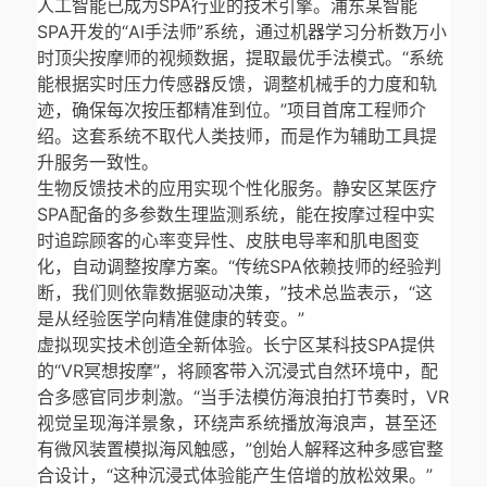
人工智能已成为SPA行业的技术引擎。浦东某智能
SPA开发的“AI手法师”系统，通过机器学习分析数万小
时顶尖按摩师的视频数据，提取最优手法模式。“系统
能根据实时压力传感器反馈，调整机械手的力度和轨
迹，确保每次按压都精准到位。”项目首席工程师介
绍。这套系统不取代人类技师，而是作为辅助工具提
升服务一致性。
生物反馈技术的应用实现个性化服务。静安区某医疗
SPA配备的多参数生理监测系统，能在按摩过程中实
时追踪顾客的心率变异性、皮肤电导率和肌电图变
化，自动调整按摩方案。“传统SPA依赖技师的经验判
断，我们则依靠数据驱动决策，”技术总监表示，“这
是从经验医学向精准健康的转变。”
虚拟现实技术创造全新体验。长宁区某科技SPA提供
的“VR冥想按摩”，将顾客带入沉浸式自然环境中，配
合多感官同步刺激。“当手法模仿海浪拍打节奏时，VR
视觉呈现海洋景象，环绕声系统播放海浪声，甚至还
有微风装置模拟海风触感，”创始人解释这种多感官整
合设计，“这种沉浸式体验能产生倍增的放松效果。”