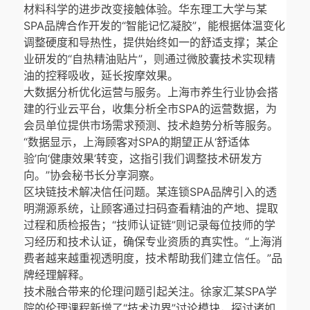
材料科学的进步改变接触体验。华东理工大学与某
SPA品牌合作开发的“智能记忆凝胶”，能根据体温变化
调整硬度和导热性，提供始终如一的舒适支撑；某企
业研发的“自热精油贴片”，则通过微胶囊技术实现精
油的控释吸收，延长按摩效果。
大数据分析优化运营与服务。上海市养生行业协会搭
建的行业云平台，收集分析全市SPA的运营数据，为
会员单位提供市场需求预测、技术趋势分析等服务。
“数据显示，上海顾客对SPA的期望正从‘舒适体
验’向‘健康效果’转变，这指引我们调整技术研发方
向。”协会秘书长分享洞察。
区块链技术解决信任问题。某连锁SPA品牌引入的透
明溯源系统，让顾客通过扫码查看精油的产地、提取
过程和质检报告；“技师认证链”则记录每位技师的学
习经历和技术认证，确保专业资质的真实性。“上海消
费者越来越重视透明度，技术帮助我们建立信任。”品
牌经理解释。
技术融合带来的伦理问题引起关注。徐家汇某SPA学
院的伦理课程新增了“技术边界”讨论模块，探讨诸如