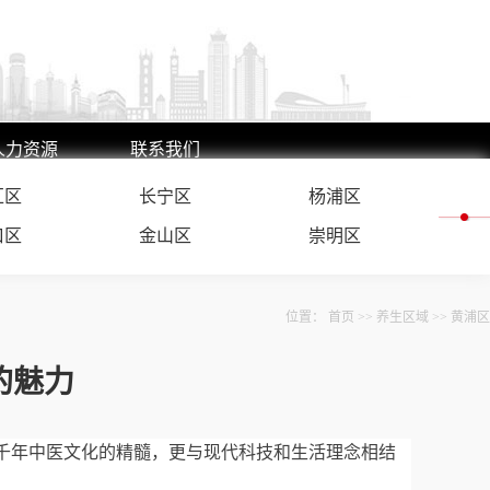
人力资源
联系我们
汇区
人才理念
联系方式
长宁区
杨浦区
人才招聘
在线留言
口区
金山区
崇明区
位置：
首页
>>
养生区域
>>
黄浦区
的魅力
了千年中医文化的精髓，更与现代科技和生活理念相结