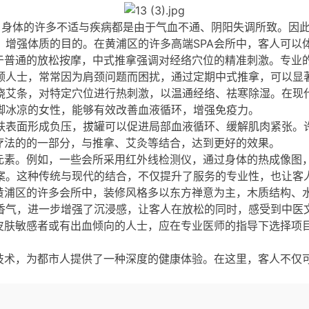
为，身体的许多不适与疾病都是由于气血不通、阴阳失调所致。因
、增强体质的目的。在黄浦区的许多高端SPA会所中，客人可以
同于普通的放松按摩，中式推拿强调对经络穴位的精准刺激。专业
领人士，常常因为肩颈问题而困扰，通过定期中式推拿，可以显
烧艾条，对特定穴位进行热刺激，以温通经络、祛寒除湿。在现代
脚冰凉的女性，能够有效改善血液循环，增强免疫力。
肤表面形成负压，拔罐可以促进局部血液循环、缓解肌肉紧张。
疗法的的一部分，与推拿、艾灸等结合，达到更好的效果。
技元素。例如，一些会所采用红外线检测仪，通过身体的热成像图
案。这种传统与现代的结合，不仅提升了服务的专业性，也让客
在黄浦区的许多会所中，装修风格多以东方禅意为主，木质结构、
香气，进一步增强了沉浸感，让客人在放松的同时，感受到中医
、皮肤敏感者或有出血倾向的人士，应在专业医师的指导下选择项
与技术，为都市人提供了一种深度的健康体验。在这里，客人不仅