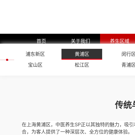
首页
关于我们
养生区域
浦东新区
公司简介
黄浦区
浦东新区
闵行
企业文化
黄浦区
宝山区
松江区
青浦
预约流程
闵行区
团队展示
静安区
嘉定区
传统
徐汇区
长宁区
在上海黄浦区，中医养生SP正以其独特的魅力，吸引
杨浦区
合，为客人提供了一种深层次、全方位的健康体验。