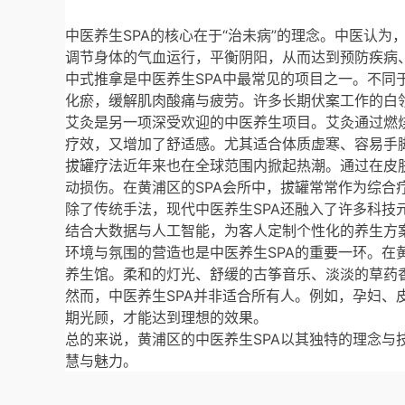
宝山区
中医养生SPA的核心在于“治未病”的理念。中医认
松江区
调节身体的气血运行，平衡阴阳，从而达到预防疾病
青浦区
中式推拿是中医养生SPA中最常见的项目之一。不
化瘀，缓解肌肉酸痛与疲劳。许多长期伏案工作的白
普陀区
艾灸是另一项深受欢迎的中医养生项目。艾灸通过燃
奉贤区
疗效，又增加了舒适感。尤其适合体质虚寒、容易手
拔罐疗法近年来也在全球范围内掀起热潮。通过在皮
虹口区
动损伤。在黄浦区的SPA会所中，拔罐常常作为综合
金山区
除了传统手法，现代中医养生SPA还融入了许多科
结合大数据与人工智能，为客人定制个性化的养生方
崇明区
环境与氛围的营造也是中医养生SPA的重要一环。
养生馆。柔和的灯光、舒缓的古筝音乐、淡淡的草药
然而，中医养生SPA并非适合所有人。例如，孕妇
期光顾，才能达到理想的效果。
总的来说，黄浦区的中医养生SPA以其独特的理念
慧与魅力。