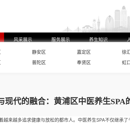
风采展示
服务展示
养生知识
区
艺师风采
静安区
嘉定区
养生动态
徐
环境展示
行业动态
区
普陀区
奉贤区
虹
与现代的融合：黄浦区中医养生SPA
着越来越多追求健康与放松的都市人。中医养生SPA不仅继承