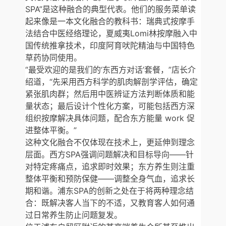
SPA”是这种融合的典型代表。他们的服务菜单读
起来像是一本文化融合的教科书：瑞典式按摩手
法结合中医经络理论，夏威夷Lomi林按摩融入中
国传统推拿技术，印度阿育吠陀精油与中国特色
草药协同使用。
“最受欢迎的是我们的‘东西方对话’套餐，”店长介
绍道，“先采用西方科学的肌肉解剖学评估，确定
紧张肌肉群；然后用中医辨证方法判断体质和能
量状态；最后设计个性化方案，可能包括西方深
组织按摩解决具体问题，配合东方能量 work 促
进整体平衡。”
这种文化融合不仅体现在技术上，更延伸到理念
层面。西方SPA强调问题解决和目标导向——针
对特定疼痛点，追求即时效果；东方养生则注重
整体平衡和预防保健——调整全身气血，追求长
期和谐。浦东SPA的创新之处在于将两种理念结
合：既解决客人当下的不适，又教育客人如何通
过日常养生防止问题复发。