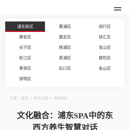
浦东新区
黄浦区
闵行区
静安区
嘉定区
徐汇区
长宁区
杨浦区
宝山区
松江区
青浦区
普陀区
奉贤区
虹口区
金山区
崇明区
位置：
首页
>>
养生区域
>>
浦东新区
文化融合：浦东SPA中的东
西方养生智慧对话