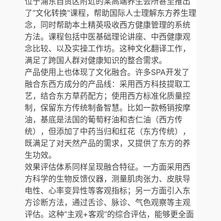
位于浦东自贸区附近的某高端养生会所甚至推出
了“文化转换”课程，帮助国际人士理解东方养生理
念，同时帮助本土精英吸收西方健康管理的系统
方法。课程包括中医基础理论讲座、中西健康观
念比较、以及实操工作坊。这种文化翻译工作，
满足了跨国人群对健康知识的整合需求。
产品使用上也体现了文化融合。许多SPA开发了
融合东西方成分的产品线：采用西方科技提取工
艺，结合东方草药配方；使用西方标准化质量控
制，保留东方传统制备智慧。比如一款畅销按摩
油，基底是法国的葡萄籽油和杏仁油（西方传
统），但添加了中药当归和红花（东方传统），
既满足了对天然产品的需求，又提供了东方的养
生功效。
效果评估体系同样呈现融合特征。一方面采用西
方科学的生物反馈仪器，测量肌肉张力、皮肤导
电性、心率变异性等客观指标；另一方面引入东
方诊断方法，通过舌诊、脉诊、气色观察等主观
评估。这种“主观+客观”的综合评估，能够更全面