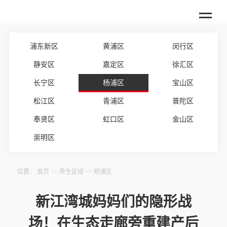
浦东新区
黄浦区
闵行区
静安区
嘉定区
徐汇区
长宁区
杨浦区
宝山区
松江区
青浦区
普陀区
奉贤区
虹口区
金山区
崇明区
位置：
首页
>>
养生区域
>>
杨浦区
新江湾城妈妈们的隐形战
场！在生态走廊旁重建产后