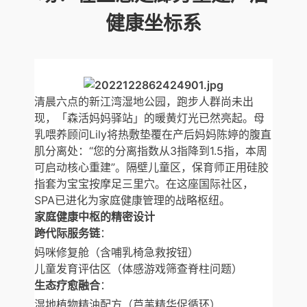
健康坐标系
清晨六点的新江湾湿地公园，跑步人群尚未出
现，「森活妈妈驿站」的暖黄灯光已然亮起。母
乳喂养顾问Lily将热敷垫覆在产后妈妈陈婷的腹直
肌分离处：“您的分离指数从3指降到1.5指，本周
可启动核心重建”。隔壁儿童区，保育师正用硅胶
指套为宝宝按摩足三里穴。在这座国际社区，
SPA已进化为家庭健康管理的战略枢纽。
家庭健康中枢的精密设计
跨代际服务链
：
妈咪修复舱（含哺乳椅急救按钮）
儿童发育评估区（体感游戏筛查脊柱问题）
生态疗愈融合
：
湿地植物精油配方（芦苇精华促循环）