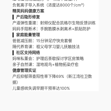
负氧离子导入系统（浓度达8000个/cm³）
精英妈妈健康方案
▌ 产后隐形修复
产道弹性重建：射频仪配合凯格尔生物反馈训练
妈妈手阻断术：手腕筋膜水剥离术+肌贴防护
▌ 家庭能量管理
爸爸减压舱：15分钟足疗快充套餐
隔代养育课：祖父母学习婴儿抚触技法
▌ 社区支持网络
妈咪私董会：护理后茶歇探讨学区房策略
亲子自然课：湿地观鸟+植物拓染疗愈
健康管理实证
产后抑郁筛查阳性率下降69%（新江湾社卫数
据）
儿童感统失调早期干预率达100%