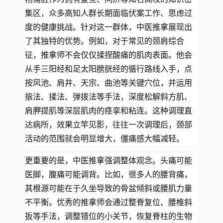
集区，众多高知人群长期面临伏案工作、思虑过
度的健康挑战。针对这一群体，中医推拿展现出
了其独特的优势。例如，对于常见的颈肩综合
征，推拿师不会仅仅揉捏酸痛的肌肉表面。他会
从手三阳经和足太阳膀胱经的循行路线入手，点
按风池、肩井、天宗、曲池等关键穴位，并运用
㨰法、揉法、弹拨法等手法，深度松解斜方肌、
肩胛提肌等深层肌肉的痉挛和粘连。这种调理直
达病所，效果立竿见影，往往一次调理后，颈部
活动的范围就会明显增大，僵痛感大幅减轻。
更重要的是，中医推拿强调整体观念。头痛可能
医脚，腹痛可能调背。比如，很多人的腰背痛，
其根源可能在于久坐导致的骨盆倾斜或腰肌力量
不平衡。优秀的推拿师会通过整脊复位、腰椎斜
扳等手法，调整错位的小关节，恢复脊柱的生物