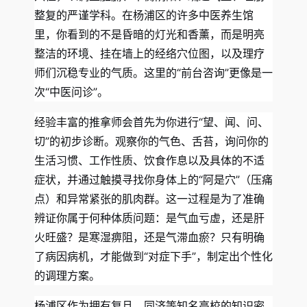
整复的严谨学科。在杨浦区的许多中医养生馆
里，你看到的不是昏暗的灯光和香薰，而是明亮
整洁的环境、挂在墙上的经络穴位图，以及理疗
师们沉稳专业的气质。这里的“前台咨询”更像是一
次“中医问诊”。
经验丰富的推拿师会首先为你进行“望、闻、问、
切”的初步诊断。观察你的气色、舌苔，询问你的
生活习惯、工作性质、饮食作息以及具体的不适
症状，并通过触摸寻找你身体上的“阿是穴”（压痛
点）和异常紧张的肌肉群。这一过程是为了准确
辨证你属于何种体质问题：是气血亏虚，还是肝
火旺盛？是寒湿痹阻，还是气滞血瘀？只有明确
了病因病机，才能做到“对症下手”，制定出个性化
的调理方案。
杨浦区作为拥有复旦、同济等知名高校的知识密