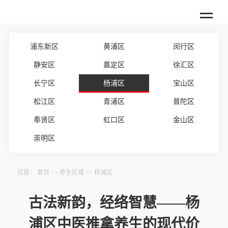
浦东新区
黄浦区
闵行区
静安区
嘉定区
徐汇区
长宁区
杨浦区
宝山区
松江区
青浦区
普陀区
奉贤区
虹口区
金山区
崇明区
位置：
首页
>>
养生区域
>>
杨浦区
古法新韵，经络智慧——杨
浦区中医推拿养生的现代价