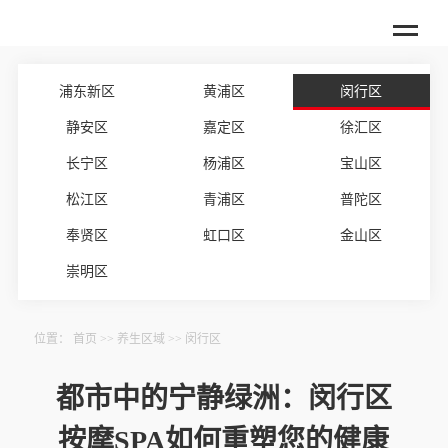
浦东新区
黄浦区
闵行区
静安区
嘉定区
徐汇区
长宁区
杨浦区
宝山区
松江区
青浦区
普陀区
奉贤区
虹口区
金山区
崇明区
位置：
首页
>>
养生区域
>>
闵行区
都市中的宁静绿洲：闵行区
按摩SPA如何重塑您的健康