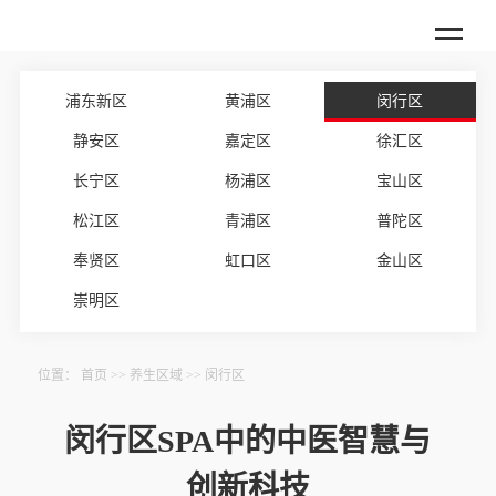
浦东新区
黄浦区
闵行区
静安区
嘉定区
徐汇区
长宁区
杨浦区
宝山区
松江区
青浦区
普陀区
奉贤区
虹口区
金山区
崇明区
位置：
首页
>>
养生区域
>>
闵行区
闵行区SPA中的中医智慧与
创新科技