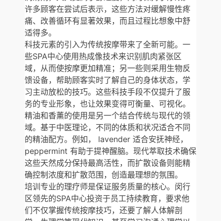
许多顾客在尝试后表示，这些方法对缓解慢性疼
痛、改善循环有显著效果，而且过程比想象中舒
适得多。
科技元素的引入为传统按摩带来了全新可能。一
些SPA中心使用热成像技术来识别肌肉紧张区
域，从而使按摩更加精准；另一些则采用生物反
馈设备，帮助顾客实时了解自己的身体状态，学
习主动放松的技巧。这些科技手段不仅提升了服
务的专业形象，也让效果变得可衡量、可视化。
精油和香薰的使用是另一个结合传统与现代的领
域。基于中医理论，不同的体质和状况适合不同
的精油配方。例如， lavender 适合安抚神经，
peppermint 有助于提神醒脑。现代萃取技术确保
这些天然成分保持最高活性，而扩散设备则能精
确控制浓度和扩散范围，创造最理想的氛围。
培训专业的理疗师是保证服务质量的核心。闵行
区领先的SPA中心投资于员工持续教育，要求他
们不仅掌握传统按摩技巧，还要了解人体解剖