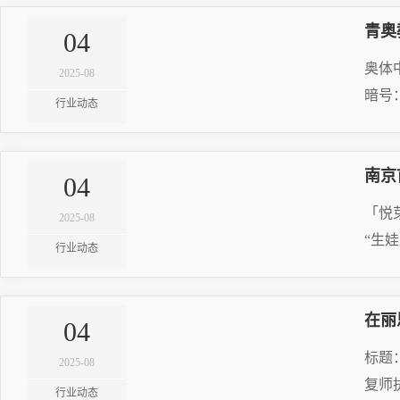
宝山区
青奥
04
松江区
20
奥体
青浦区
2025-08
暗号
普陀区
行业动态
奉贤区
RE
虹口区
南京
04
20
金山区
「悦
2025-08
崇明区
“生
行业动态
RE
在丽
04
20
标题
2025-08
复师
行业动态