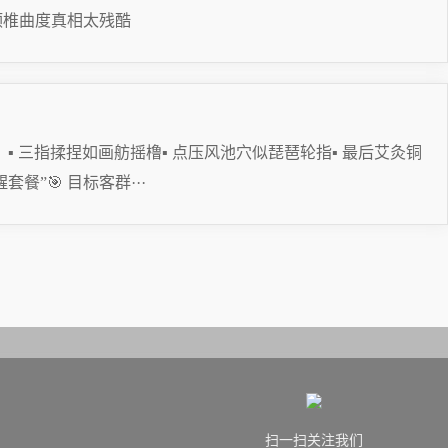
！颈椎曲度真相太残酷
 三指揉捏如画舫摇橹▪ 点压风池穴似琵琶轮指▪ 最后艾灸铜
”🎯 目标客群···
扫一扫关注我们