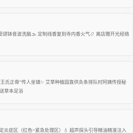
受颂钵音波洗脑🌫 定制线香复刻寺内香火气📿 离店赠开光经络
“王氏正骨”传人坐镇✨ 艾草种植园直供灸条排队时阿姨传授秘
日送草本足浴
锁定炎症区（红色=紧急处理区）💧 超声探头引导精油精准注入