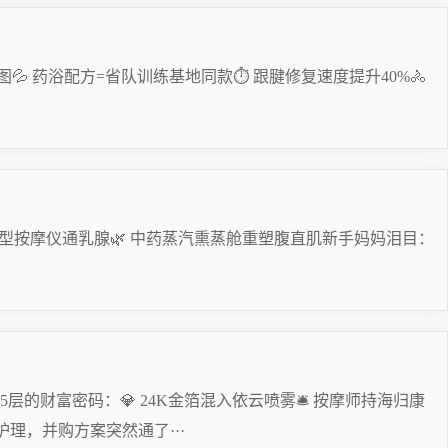
 药浴配方=省队训练基地同款⏱ 跟腱修复速度提升40%🚴
器造型按摩仪通乳腺🌿 中药蒸汽熏蒸舱重塑腹直肌新手妈妈泪目：
的财富密码：💎 24K金箔混入依云喷雾🛎 按摩师持海归康
护理，并购方案突然通了···