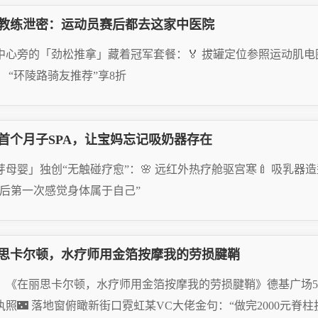
教练泄密：运动员赛后都去这家中医院
25.08.04
中心旁的「劲松推拿」藏着冠军套餐：🏅 拔罐定位参照运动肌电图
： “环陵路骑友推荐”享8折
AD MORE
首个月子SPA，让宝妈忘记吸奶器存在
25.08.04
芽母婴」独创“无触碰疗愈”：🌸 远红外热疗舱驱宫寒🍼 吸乳
娃后第一次感觉身体属于自己”
AD MORE
思卡尔顿，水疗师用金箔按摩我的劳损腱鞘
25.08.04
：《在丽思卡尔顿，水疗师用金箔按摩我的劳损腱鞘》德基广场55层
执照🌃 落地窗俯瞰新街口霓虹某VC大佬金句：“做完2000元脊柱