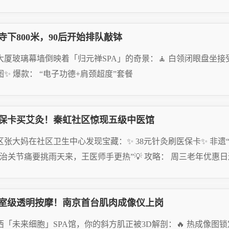
AD MORE
寺下800米，90后开始排队敲钵
25.08.04
大厦玻璃幕墙倒映着「归元禅SPA」的奇景：🧘 白领闭眼盘坐接
图✨ 爆款： “电子功德+肩颈超度”套餐
AD MORE
保卡买艾灸！秦虹社区惊现五级中医馆
25.08.04
区张大妈在社区卫生中心发现宝藏：✨ 38元针灸刷医保卡✨ 非遗
“治关节痛要挑雨天来，王医师手更热”💡 攻略： 周三老年优惠
AD MORE
室级透明按摩！南京首台肌肉成像仪上岗
25.08.04
西「未来细胞」SPA馆，你的斜方肌正被3D解剖：🔥 热成像图