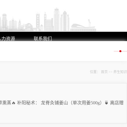
人力资源
联系我们
人才理念
联系方式
人才招聘
在线留言
位置：
首页
>>
养生知识
蒸🔥 补阳秘术： 龙脊灸铺姜山（单次用姜500g）🍵 离店赠