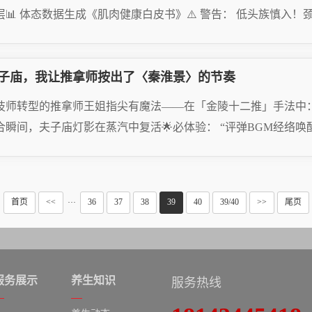
层📊 体态数据生成《肌肉健康白皮书》⚠️ 警告： 低头族慎入
AD MORE
子庙，我让推拿师按出了〈秦淮景〉的节奏
25.08.04
技师转型的推拿师王姐指尖有魔法——在「金陵十二推」手法中：▪
合瞬间，夫子庙灯影在蒸汽中复活🌟必体验： “评弹BGM经络唤醒套餐
AD MORE
25.08.04
首页
<<
36
37
38
39
40
39/40
>>
尾页
···
服务展示
养生知识
服务热线