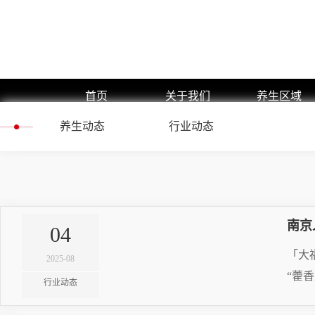
首页
关于我们
养生区域
养生动态
公司简介
行业动态
浦东新区
企业文化
黄浦区
预约流程
闵行区
团队展示
静安区
嘉定区
南京
04
徐汇区
「大
2025-08
长宁区
“藿
行业动态
杨浦区
RE